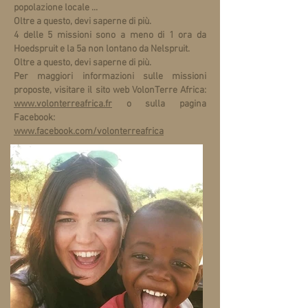
popolazione locale ...
Oltre a questo, devi saperne di più.
4 delle 5 missioni sono a meno di 1 ora da
Hoedspruit e la 5a non lontano da Nelspruit.
Oltre a questo, devi saperne di più.
Per maggiori informazioni sulle missioni
proposte, visitare il sito web VolonTerre Africa:
www.volonterreafrica.fr
o sulla pagina
Facebook:
www.facebook.com/volonterreafrica