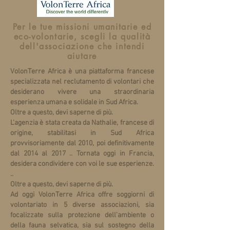
Per le tue missioni umanitarie ed
eco-volontarie, scegli la qualità
dell'associazione che intendi
aiutare
VolonTerre Africa è una piattaforma francese
specializzata nel reclutamento di volontari che
desiderano vivere una straordinaria
esperienza umana e solidale in Sud Africa.
Oltre a questo, devi saperne di più.
L'agenzia è stata creata da Nathalie, francese di
origine, stabilitasi in Sud Africa
provvisoriamente dal 2010, poi definitivamente
dal 2014 al 2017 .. Tornata oggi in Francia,
desidera condividere con voi le sue esperienze.
..
Oltre a questo, devi saperne di più.
Ad oggi VolonTerre Africa offre soggiorni di
volontariato in 5 diverse associazioni, sia
focalizzate sulla protezione dell'ambiente o
della fauna selvatica, sia sul sostegno della