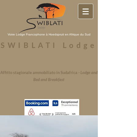
Votre Lodge Francophone à Hoedspruit en Afrique du Sud
SWIBLATI Lodge
Affitto stagionale ammobiliato in Sudafrica
-
Lodge and
Bed and Breakfast